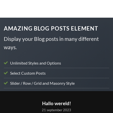
Ga
naar
inhoud
AMAZING BLOG POSTS ELEMENT
Display your Blog posts in many different
ways.
Unlimited Styles and Options
Select Custom Posts
Slider / Row / Grid and Masonry Style
NIET GECATEGORISEERD
Hallo wereld!
21 september 2023