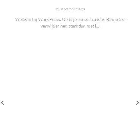
HALLO WERELD!
21 september 2023
Welkom bij WordPress. Dit is je eerste bericht. Bewerk of
verwijder het, start dan met [...]