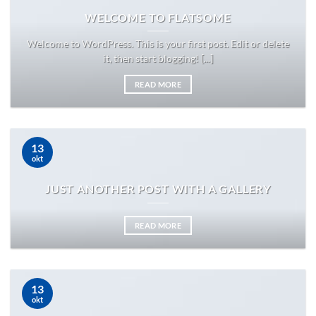
WELCOME TO FLATSOME
Welcome to WordPress. This is your first post. Edit or delete
it, then start blogging! [...]
READ MORE
13
okt
JUST ANOTHER POST WITH A GALLERY
READ MORE
13
okt