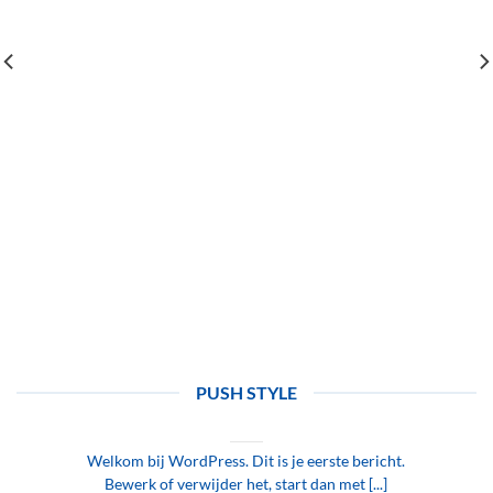
PUSH STYLE
Hallo wereld!
21 september 2023
Welkom bij WordPress. Dit is je eerste bericht.
Bewerk of verwijder het, start dan met [...]