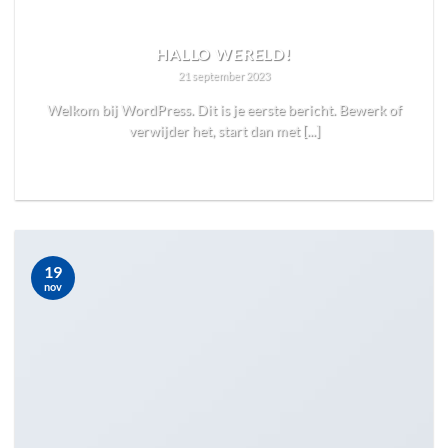
HALLO WERELD!
21 september 2023
Welkom bij WordPress. Dit is je eerste bericht. Bewerk of
verwijder het, start dan met [...]
READ MORE
19
nov